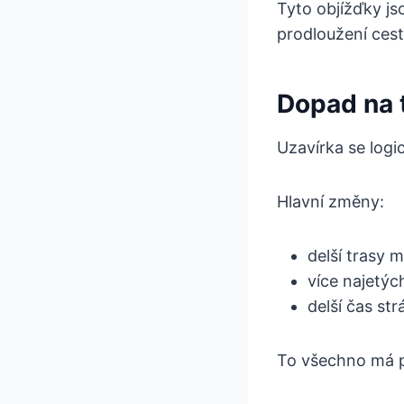
Tyto objížďky j
prodloužení cesty
Dopad na 
Uzavírka se logi
Hlavní změny:
delší trasy 
více najetýc
delší čas st
To všechno má př