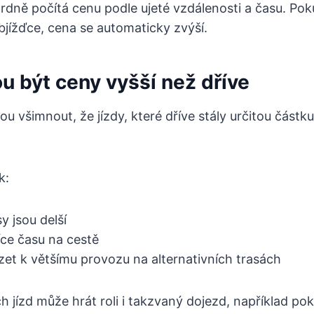
ardně počítá cenu podle ujeté vzdálenosti a času. Pok
objížďce, cena se automaticky zvýší.
u být ceny vyšší než dříve
u všimnout, že jízdy, které dříve stály určitou částku
k:
y jsou delší
více času na cestě
t k většímu provozu na alternativních trasách
 jízd může hrát roli i takzvaný dojezd, například poku