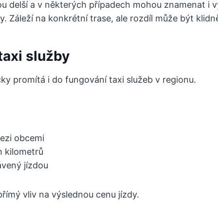
sou delší a v některých případech mohou znamenat i 
. Záleží na konkrétní trase, ale rozdíl může být klidn
taxi služby
cky promítá i do fungování taxi služeb v regionu.
mezi obcemi
h kilometrů
rávený jízdou
ímý vliv na výslednou cenu jízdy.