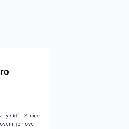
pro
y Orlík. Silnice
šovem, je nově