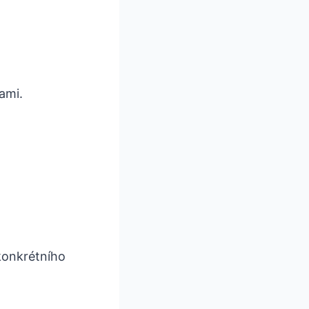
nami.
 konkrétního