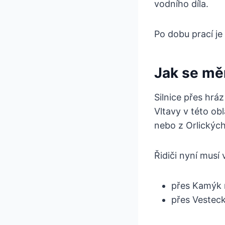
vodního díla.
Po dobu prací je
Jak se měn
Silnice přes hrá
Vltavy v této ob
nebo z Orlickýc
Řidiči nyní musí 
přes Kamýk 
přes Vestec