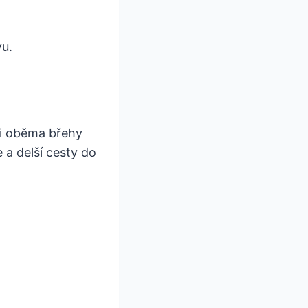
vu.
zi oběma břehy
 a delší cesty do