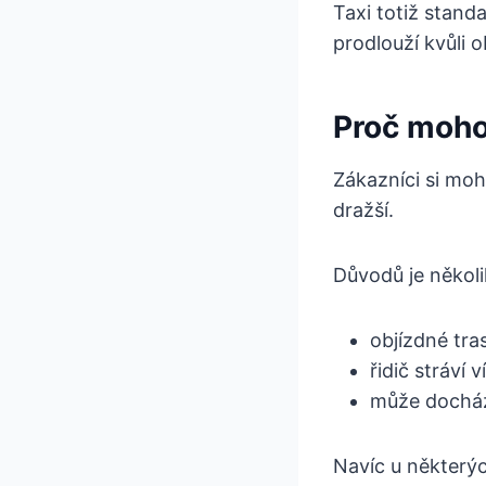
Taxi totiž stand
prodlouží kvůli 
Proč moho
Zákazníci si moho
dražší.
Důvodů je několi
objízdné tras
řidič stráví 
může docháze
Navíc u některých