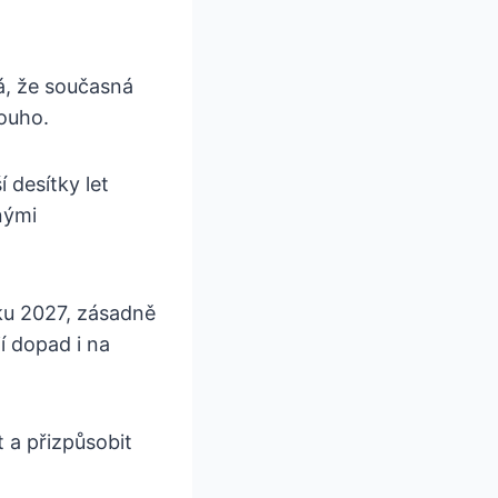
á, že současná
ouho.
 desítky let
nými
oku 2027, zásadně
í dopad i na
 a přizpůsobit