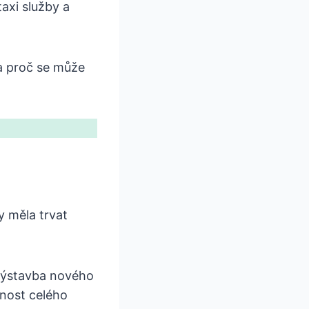
axi služby a
 a proč se může
y měla trvat
výstavba nového
čnost celého