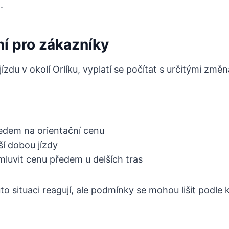
.
í pro zákazníky
ízdu v okolí Orlíku, vyplatí se počítat s určitými změ
edem na orientační cenu
ší dobou jízdy
luvit cenu předem u delších tras
uto situaci reagují, ale podmínky se mohou lišit podle