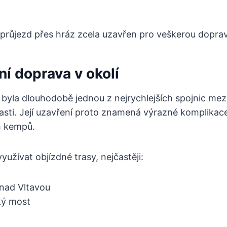
 průjezd přes hráz zcela uzavřen pro veškerou dopra
í doprava v okolí
z byla dlouhodobě jednou z nejrychlejších spojnic me
lasti. Její uzavření proto znamená výrazné komplikace
h kempů.
využívat objízdné trasy, nejčastěji:
nad Vltavou
ký most