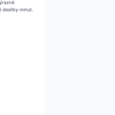
výrazné
ě desítky minut.