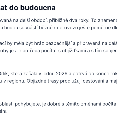
at do budoucna
ovaná na delší období, přibližně dva roky. To znamen
í budou součástí běžného provozu ještě poměrně dl
cí by měla být hráz bezpečnější a připravená na další
oby je ale potřeba počítat s objížďkami a s tím spoje
rlík, která začala v lednu 2026 a potrvá do konce r
u v regionu. Objízdné trasy prodlužují cestování a maj
oblasti pohybujete, je dobré s těmito změnami počítat
ání.