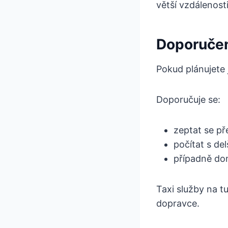
větší vzdálenosti
Doporučen
Pokud plánujete j
Doporučuje se:
zeptat se př
počítat s del
případně dom
Taxi služby na t
dopravce.