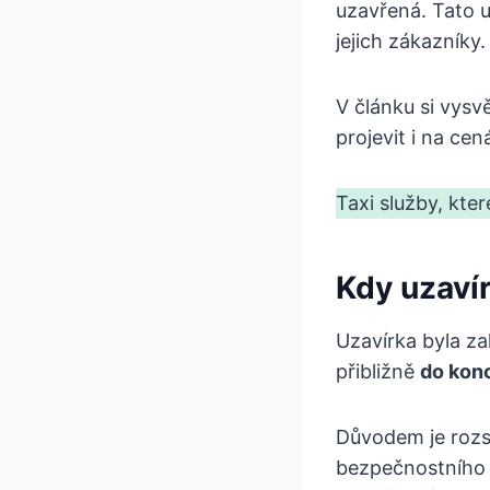
uzavřená. Tato u
jejich zákazníky.
V článku si vysv
projevit i na cen
Taxi služby, kter
Kdy uzavír
Uzavírka byla z
přibližně
do kon
Důvodem je rozs
bezpečnostního p