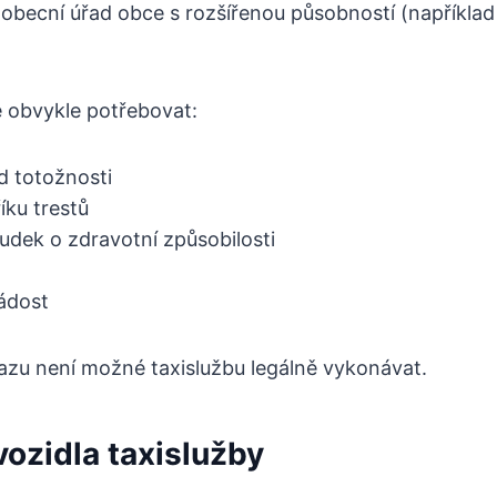
 obecní úřad obce s rozšířenou působností (například
e obvykle potřebovat:
d totožnosti
říku trestů
udek o zdravotní způsobilosti
ádost
azu není možné taxislužbu legálně vykonávat.
ozidla taxislužby