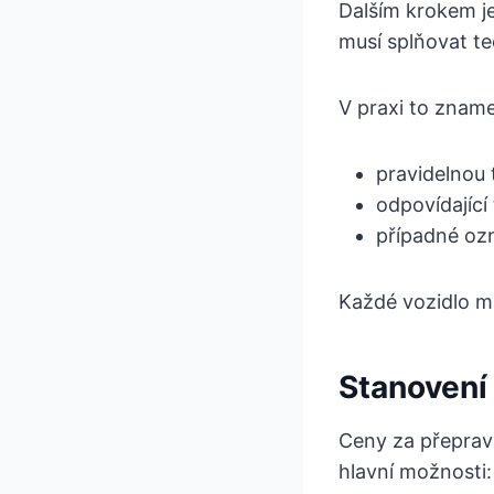
Dalším krokem je
musí splňovat te
V praxi to znam
pravidelnou 
odpovídající
případné ozn
Každé vozidlo mu
Stanovení
Ceny za přepravu
hlavní možnosti: