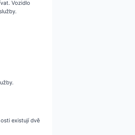
vat. Vozidlo
služby.
lužby.
sti existují dvě