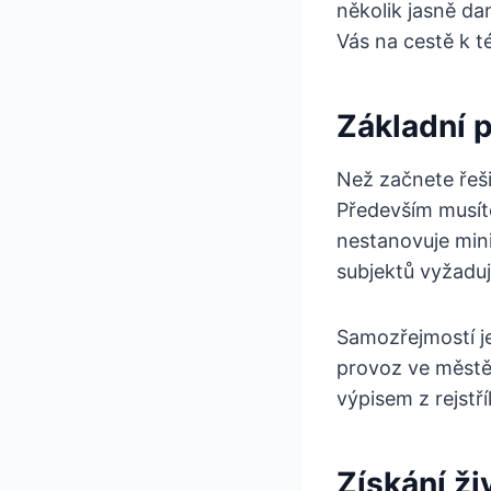
několik jasně da
Vás na cestě k té
Základní 
Než začnete řeši
Především musíte
nestanovuje mini
subjektů vyžaduj
Samozřejmostí j
provoz ve městě 
výpisem z rejstří
Získání ž