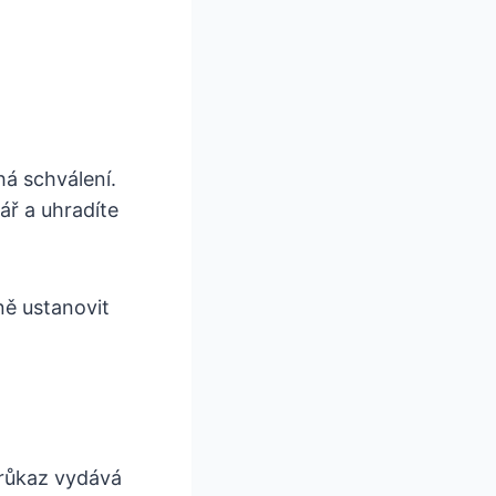
há schválení.
ář a uhradíte
ně ustanovit
průkaz vydává