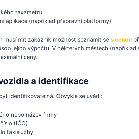
ického taxametru
lní aplikace (například přepravní platformy)
h musí mít zákazník možnost seznámit se
s cenou
př
ůsob jejího výpočtu. V některých městech (například
aximální ceny.
ozidla a identifikace
být identifikovatelná. Obvykle se uvádí:
éno nebo název firmy
 číslo (IČO)
lo taxislužby