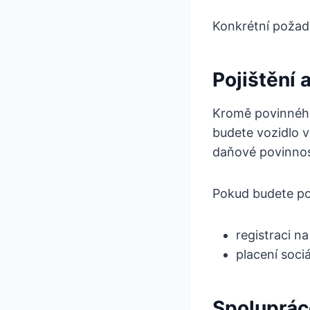
Konkrétní požada
Pojištění 
Kromě povinného 
budete vozidlo v
daňové povinnos
Pokud budete po
registraci n
placení soci
Spolupráce