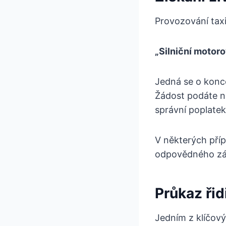
Provozování tax
„Silniční motor
Jedná se o konce
Žádost podáte na
správní poplatek
V některých příp
odpovědného zást
Průkaz řid
Jedním z klíčový