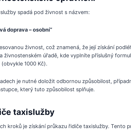
islužby spadá pod živnost s názvem:
ová doprava – osobní“
sovanou živnost, což znamená, že její získání podlé
 živnostenském úřadě, kde vyplníte příslušný formul
 (obvykle 1000 Kč).
adech je nutné doložit odbornou způsobilost, případ
upce, který tuto způsobilost splňuje.
iče taxislužby
ch kroků je získání průkazu řidiče taxislužby. Tento 