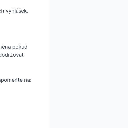
ch vyhlášek.
ejména pokud
 dodržovat
apomeňte na: