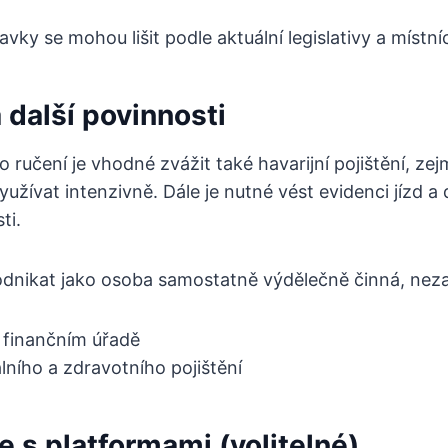
vky se mohou lišit podle aktuální legislativy a místní
a další povinnosti
ručení je vhodné zvážit také havarijní pojištění, z
yužívat intenzivně. Dále je nutné vést evidenci jízd a
ti.
dnikat jako osoba samostatně výdělečně činná, nez
a finančním úřadě
álního a zdravotního pojištění
 s platformami (volitelné)