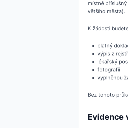
místně příslušný
většího města).
K žádosti budet
platný dokla
výpis z rejst
lékařský pos
fotografii
vyplněnou ž
Bez tohoto průk
Evidence v