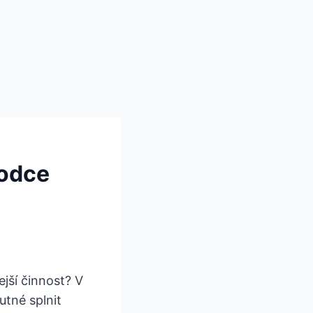
vodce
ejší činnost? V
utné splnit