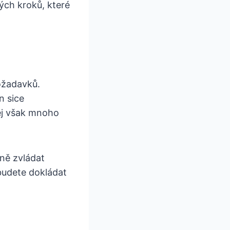
ých kroků, které
požadavků.
n sice
jej však mnoho
ně zvládat
budete dokládat