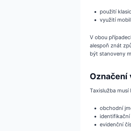
použití klas
využití mobi
V obou případec
alespoň znát zp
být stanoveny m
Označení v
Taxislužba musí 
obchodní jm
identifikační
evidenční čís